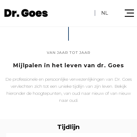
NL
VAN JAAR TOT JAAR
Mijlpalen in het leven van dr. Goes
De professionele en persoonlijke verwezenlijkingen van Dr. Goes
vervlechten zich tot een unieke tijdlijn van zijn leven. Bekijk
hieronder de hoogtepunten, van oud naar nieuw of van nieuw
naar oud.
Tijdlijn