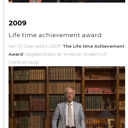
2009
Life time achievement award
Aan Dr Goes werd in 2009 “
The Life time Achievement
Award
" toegekend door de ‘American Academy of
Ophthalmology’.